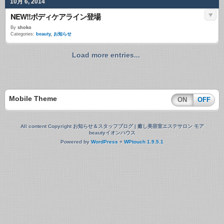
10月 6, 2014
NEW!!ボディケアライン登場
By
shoko
Categories:
beauty
,
お知らせ
Load more entries...
Mobile Theme
ON
OFF
All content Copyright お知らせ＆スタッフブログ | 癒し美容室エステサロン モア
beautyイオンハウス
Powered by
WordPress
+
WPtouch 1.9.5.1