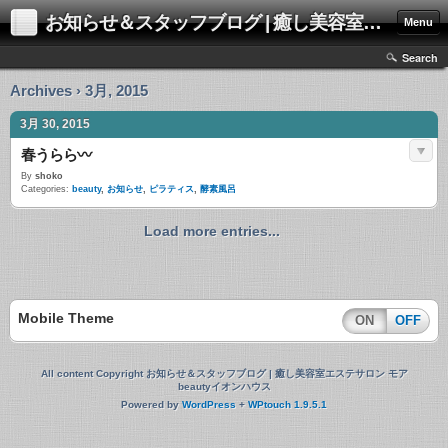
お知らせ＆スタッフブログ | 癒し美容室エステサロン モアbeautyイオンハウス
Menu
Search
Archives › 3月, 2015
3月 30, 2015
春うらら〰
By
shoko
Categories:
beauty
,
お知らせ
,
ピラティス
,
酵素風呂
Load more entries...
Mobile Theme
ON
OFF
All content Copyright お知らせ＆スタッフブログ | 癒し美容室エステサロン モア
beautyイオンハウス
Powered by
WordPress
+
WPtouch 1.9.5.1