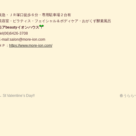
阪急・ＪＲ塚口徒歩６分・専用駐車場２台有
美容室・ピラティス・フェイシャル＆ボディケア・おがくず酵素風呂
モアbeautyイオンハウス
Tel(06)6426-3708
E-mail:salon@more-ion.com
ＨＰ：
https://www.more-ion.com/
←
St Valentine’s Day!!
春うらら