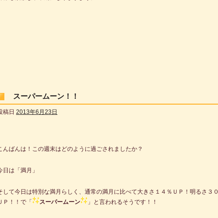
スーパームーン！！
投稿日
2013年6月23日
こんばんは！この週末はどのように過ごされましたか？
今日は「満月」
そして今日は特別な満月らしく、通常の満月に比べて大きさ１４％ＵＰ！明るさ３
ＵＰ！！で「
スーパームーン
」と言われるそうです！！