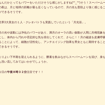
なんだかとってもパワーをいただけそうな感じがしますね(*^_^*)そう！スーパーム
の夜は、月と地球の距離が最も近くなっているので、月の光も普段より強く感じる
ができるそうです。
世界3大美女の１人・クレオパトラも実践していたという「月光浴」。
月の光や波動には浄化のパワーがあり、満月のオーラの高い振動が人間に共鳴現象
こし、体内から汚れや否定的な気を排出してくれて、さらに！！月の磁波を皮膚呼
ることによって、細胞が活性化し、アンチエイジング効果を男女ともに期待するこ
できるそうです。
よりよい下半期を迎えられるように、酵素を飲みながらスーパームーンを浴び、身
も洗い流してみてはいかがでしょうか。
今日の
午後８時３２分
注目です！！