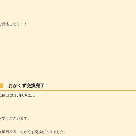
お見逃しなく！！
おがくず交換完了！
投稿日
2013年6月21日
お早うございます。
火曜日夕方におがくず交換がありました。