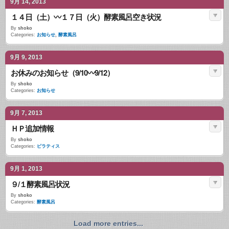
9月 14, 2013
１４日（土）〰１７日（火）酵素風呂空き状況
By
shoko
Categories:
お知らせ
,
酵素風呂
9月 9, 2013
お休みのお知らせ（9/10〰9/12）
By
shoko
Categories:
お知らせ
9月 7, 2013
ＨＰ追加情報
By
shoko
Categories:
ピラティス
9月 1, 2013
９/１酵素風呂状況
By
shoko
Categories:
酵素風呂
Load more entries...