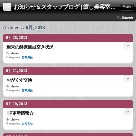
お知らせ＆スタッフブログ | 癒し美容室エステサロン モアbeautyイオンハウス
Menu
Search
Archives › 9月, 2013
9月 28, 2013
週末の酵素風呂空き状況
By
shoko
Categories:
酵素風呂
9月 21, 2013
おがくず交換
By
shoko
Categories:
酵素風呂
9月 19, 2013
HP更新情報☆
By
shoko
Categories:
お知らせ