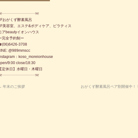
୨୧┈┈┈┈┈┈┈┈┈୨୧
1Fおがくず酵素風呂
2F美容室、エステ&ボディケア、ピラティス
モアbeautyイオンハウス
ー完全予約制ー
☎︎(06)6426-3708
LINE: @989mmscc
Instagram：koso_moreionhouse
pen/9:00 close/18:30
【定休日】水曜日・木曜日
୨୧┈┈┈┈┈┈┈┈┈୨୧
←
年末のご挨拶
おがくず酵素風呂ペア割開催中！